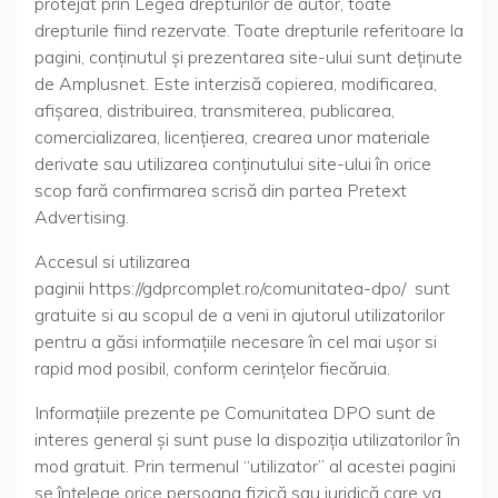
protejat prin Legea drepturilor de autor, toate
drepturile fiind rezervate. Toate drepturile referitoare la
pagini, conţinutul şi prezentarea site-ului sunt deţinute
de Amplusnet. Este interzisă copierea, modificarea,
afişarea, distribuirea, transmiterea, publicarea,
comercializarea, licenţierea, crearea unor materiale
derivate sau utilizarea conţinutului site-ului în orice
scop fară confirmarea scrisă din partea Pretext
Advertising.
Accesul si utilizarea
paginii https://gdprcomplet.ro/comunitatea-dpo/ sunt
gratuite si au scopul de a veni in ajutorul utilizatorilor
pentru a găsi informațiile necesare în cel mai ușor si
rapid mod posibil, conform cerințelor fiecăruia.
Informațiile prezente pe Comunitatea DPO sunt de
interes general și sunt puse la dispoziția utilizatorilor în
mod gratuit. Prin termenul “utilizator” al acestei pagini
se înțelege orice persoana fizică sau juridică care va