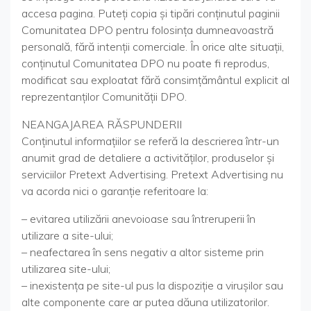
accesa pagina. Puteți copia și tipări conținutul paginii
Comunitatea DPO pentru folosința dumneavoastră
personală, fără intenții comerciale. În orice alte situații,
conținutul Comunitatea DPO nu poate fi reprodus,
modificat sau exploatat fără consimțământul explicit al
reprezentanților Comunității DPO.
NEANGAJAREA RĂSPUNDERII
Conţinutul informaţiilor se referă la descrierea într-un
anumit grad de detaliere a activităţilor, produselor şi
serviciilor Pretext Advertising. Pretext Advertising nu
va acorda nici o garanţie referitoare la:
– evitarea utilizării anevoioase sau întreruperii în
utilizare a site-ului;
– neafectarea în sens negativ a altor sisteme prin
utilizarea site-ului;
– inexistenţa pe site-ul pus la dispoziţie a viruşilor sau
alte componente care ar putea dăuna utilizatorilor.