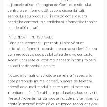
mijloacele afişate în pagina de Contact a site-ului,
pentru a se informa atât asupra disponibilităţii
serviciului sau produsului în cauză cât şi asupra
condiţiilor contractuale, tarifelor şi informaţiilor tehnice
sau de altă natură.
INFORMAŢII PERSONALE
Când prin intermediul prezentului site vă sunt
solicitate informaţii, aceasta are ca scop identificarea
dumneavoastră sau posibilitatea de a vă contacta.
Acest lucru este cu atât mai necesar în cazul folosirii
aplicaţiilor disponibile pe site.
Natura informaţiilor solicitate se referă în special la
date personale (nume, adresă, numere de telefon),
adresă de e-mail, modul în care sunt utilizate sau
intenţionează să fie utilizate produsele şi/sau serviciile
Pretext Advertising, dar poate include şi alte informaţii
aflate în strânsă legătură cu utilizarea serviciilor şi/sau