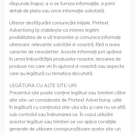
răspunde înapoi, a vi se furniza informațiile, a primi
detalii de plata sau orice informație solicitată.
Ulterior desfășurării comunicării inițiale, Pretext
Advertising își stabilește ca interes legitim
posibilitatea de a vă transmite și comunica informații
ulterioare, relevante solicitării d-voastră, fără a avea
caracter de newsletter. Aceste informații pot apărea
în urma îmbunătățirii produselor noastre, lansarea de
produse noi care vin în ajutorul d-voastră sau aspecte
care au legătură cu tematica discutată.
LEGĂTURA CU ALTE SITE-URI
Prezentul site poate conţine legături sau trimiteri către
alte site-uri considerate de Pretext Advertising utile
în legătură cu conţinutul site-ului său şi care nu se află
sub controlul sau îndrumarea sa. În cazul utilizării
acestor legături sau trimiteri se vor aplica condiţiile
generale de utilizare corespunzătoare acelor site-uri.