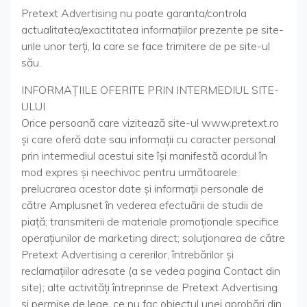
Pretext Advertising nu poate garanta/controla
actualitatea/exactitatea informaţiilor prezente pe site-
urile unor terţi, la care se face trimitere de pe site-ul
său.
INFORMAŢIILE OFERITE PRIN INTERMEDIUL SITE-
ULUI
Orice persoană care vizitează site-ul www.pretext.ro
şi care oferă date sau informaţii cu caracter personal
prin intermediul acestui site îşi manifestă acordul în
mod expres şi neechivoc pentru următoarele:
prelucrarea acestor date şi informaţii personale de
către Amplusnet în vederea efectuării de studii de
piaţă; transmiterii de materiale promoţionale specifice
operaţiunilor de marketing direct; soluţionarea de către
Pretext Advertising a cererilor, întrebărilor şi
reclamaţiilor adresate (a se vedea pagina Contact din
site); alte activităţi întreprinse de Pretext Advertising
şi permise de lege, ce nu fac obiectul unei aprobări din