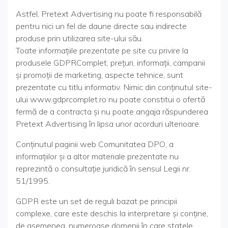
Astfel, Pretext Advertising nu poate fi responsabilă
pentru nici un fel de daune directe sau indirecte
produse prin utilizarea site-ului său.
Toate informațiile prezentate pe site cu privire la
produsele GDPRComplet, prețuri, informații, campanii
și promoții de marketing, aspecte tehnice, sunt
prezentate cu titlu informativ. Nimic din conținutul site-
ului www.gdprcomplet.ro nu poate constitui o ofertă
fermă de a contracta și nu poate angaja răspunderea
Pretext Advertising în lipsa unor acorduri ulterioare.
Conținutul paginii web Comunitatea DPO, a
informațiilor și a altor materiale prezentate nu
reprezintă o consultație juridică în sensul Legii nr.
51/1995.
GDPR este un set de reguli bazat pe principii
complexe, care este deschis la interpretare și conține,
de asemenea, numeroase domenii în care statele