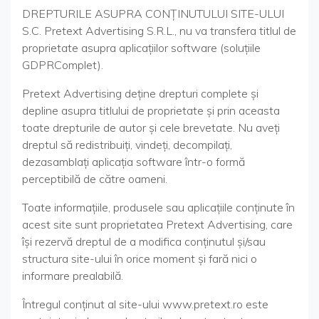
DREPTURILE ASUPRA CONŢINUTULUI SITE-ULUI
S.C. Pretext Advertising S.R.L., nu va transfera titlul de
proprietate asupra aplicaţiilor software (soluţiile
GDPRComplet).
Pretext Advertising deţine drepturi complete şi
depline asupra titlului de proprietate şi prin aceasta
toate drepturile de autor şi cele brevetate. Nu aveţi
dreptul să redistribuiţi, vindeţi, decompilaţi,
dezasamblaţi aplicaţia software într-o formă
perceptibilă de către oameni.
Toate informaţiile, produsele sau aplicaţiile conţinute în
acest site sunt proprietatea Pretext Advertising, care
îşi rezervă dreptul de a modifica conţinutul şi/sau
structura site-ului în orice moment şi fară nici o
informare prealabilă.
Întregul conţinut al site-ului www.pretext.ro este