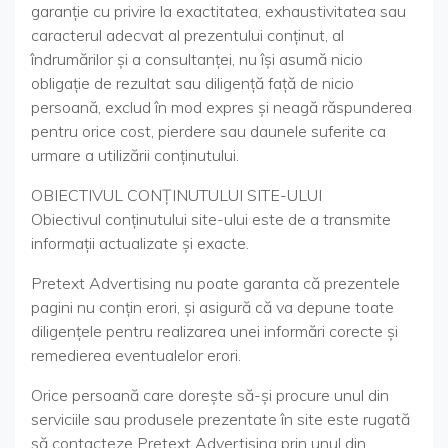
garanție cu privire la exactitatea, exhaustivitatea sau
caracterul adecvat al prezentului conținut, al
îndrumărilor și a consultanței, nu își asumă nicio
obligație de rezultat sau diligență față de nicio
persoană, exclud în mod expres și neagă răspunderea
pentru orice cost, pierdere sau daunele suferite ca
urmare a utilizării conținutului.
OBIECTIVUL CONŢINUTULUI SITE-ULUI
Obiectivul conţinutului site-ului este de a transmite
informaţii actualizate şi exacte.
Pretext Advertising nu poate garanta că prezentele
pagini nu conţin erori, şi asigură că va depune toate
diligenţele pentru realizarea unei informări corecte şi
remedierea eventualelor erori.
Orice persoană care doreşte să-şi procure unul din
serviciile sau produsele prezentate în site este rugată
să contacteze Pretext Advertising prin unul din