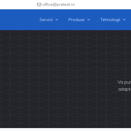
office@pretext.ro
Servicii
Produse
Tehnologii
Va pun
adapta