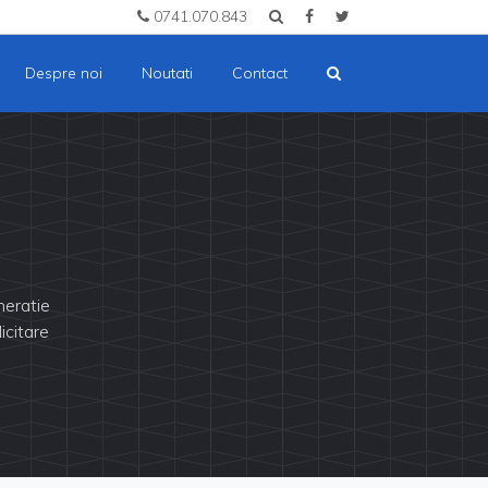
0741.070.843
Despre noi
Noutati
Contact
neratie
icitare