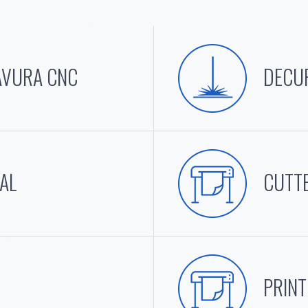
AVURA CNC
DECUP
IAL
CUTT
PRINT