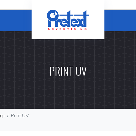
PRINT UV
gii
Print UV