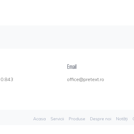
Email
70.843
office@pretext.ro
Acasa
Servicii
Produse
Despre noi
Notăți