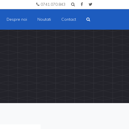
0741.070.843
Despre noi
Noutati
Contact