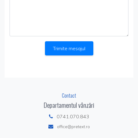
Trimite mesajul
Contact
Departamentul vânzări
0741.070.843
office@pretext.ro