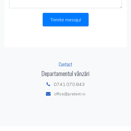
Trimite mesajul
Contact
Departamentul vânzări
0741.070.843
office@pretext.ro