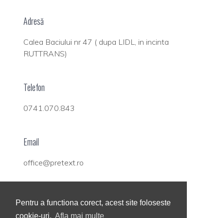
Adresă
Calea Baciului nr 47 ( dupa LIDL, in incinta
RUTTRANS)
Telefon
0741.070.843
Email
office@pretext.ro
Social
Pentru a functiona corect, acest site foloseste
cookie-uri.
Afla mai multe