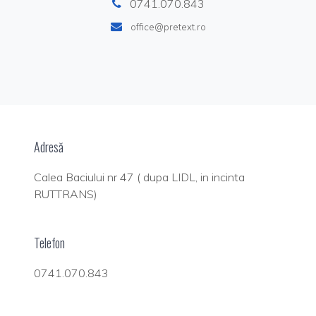
0741.070.843
office@pretext.ro
Adresă
Calea Baciului nr 47 ( dupa LIDL, in incinta
RUTTRANS)
Telefon
0741.070.843