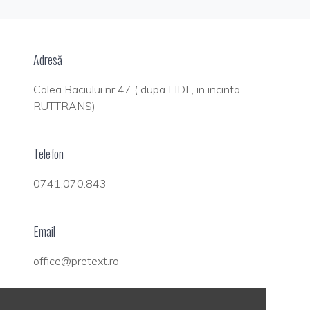
Adresă
Calea Baciului nr 47 ( dupa LIDL, in incinta
RUTTRANS)
Telefon
0741.070.843
Email
office@pretext.ro
Social