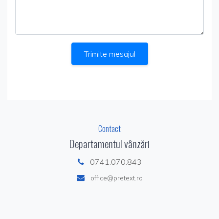
Trimite mesajul
Contact
Departamentul vânzări
0741.070.843
office@pretext.ro